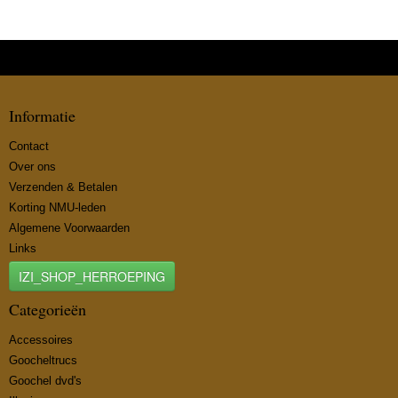
Informatie
Contact
Over ons
Verzenden & Betalen
Korting NMU-leden
Algemene Voorwaarden
Links
IZI_SHOP_HERROEPING
Categorieën
Accessoires
Goocheltrucs
Goochel dvd's