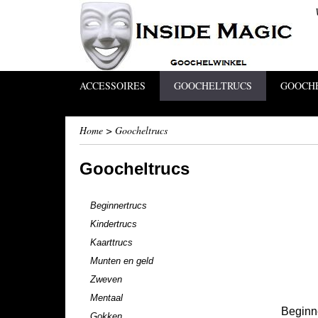
ACCESSOIRES
GOOCHELTRUCS
GOOCHE
Home
>
Goocheltrucs
Goocheltrucs
Beginnertrucs
Kindertrucs
Kaarttrucs
Munten en geld
Zweven
Mentaal
Beginn
Gokken