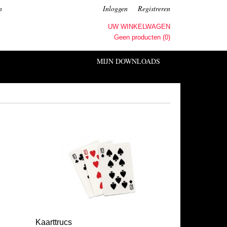
n
Inloggen
Registreren
UW WINKELWAGEN
Geen producten
(0)
MIJN DOWNLOADS
Kaarttrucs