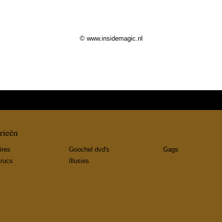
© www.insidemagic.nl
rieën
ires
Goochel dvd's
Gags
trucs
Illusies