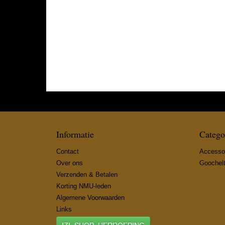
Informatie
Catego
Contact
Accesso
Over ons
Goochel
Verzenden & Betalen
Korting NMU-leden
Algemene Voorwaarden
Links