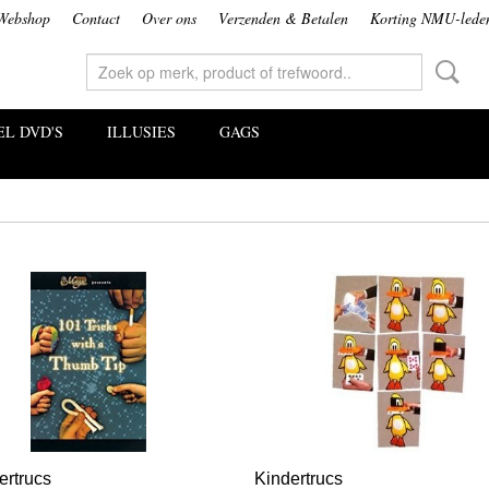
Webshop
Contact
Over ons
Verzenden & Betalen
Korting NMU-lede
L DVD'S
ILLUSIES
GAGS
ertrucs
Kindertrucs