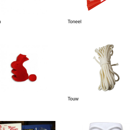
n
Toneel
Touw