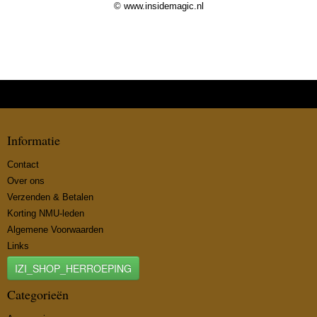
© www.insidemagic.nl
Informatie
Contact
Over ons
Verzenden & Betalen
Korting NMU-leden
Algemene Voorwaarden
Links
IZI_SHOP_HERROEPING
Categorieën