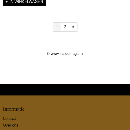
IN WINKELWAGEN
1
2
»
© www.insidemagic.nl
Informatie
Contact
Over ons