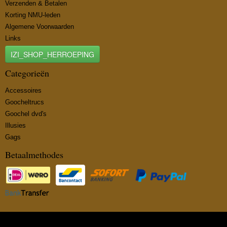
Verzenden & Betalen
Korting NMU-leden
Algemene Voorwaarden
Links
IZI_SHOP_HERROEPING
Categorieën
Accessoires
Goocheltrucs
Goochel dvd's
Illusies
Gags
Betaalmethodes
© 2026 www.insidemagic.nl - Powered by Shoppagina.nl