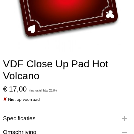
VDF Close Up Pad Hot
Volcano
€ 17,00
(inclusief btw 21%)
✘
Niet op voorraad
Specificaties
Productcode
Omschrijving