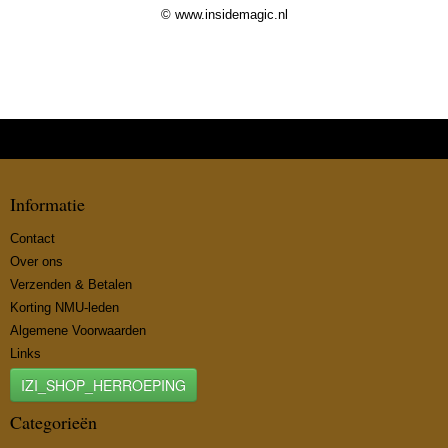
© www.insidemagic.nl
Informatie
Contact
Over ons
Verzenden & Betalen
Korting NMU-leden
Algemene Voorwaarden
Links
IZI_SHOP_HERROEPING
Categorieën