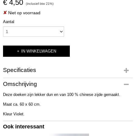
€ 4,50
(inclusief btw 21%)
✘
Niet op voorraad
Aantal
IN WINKELWAGEN
Specificaties
Productcode
Omschrijving
2334
Deze doeken zijn lekker dun en van 100 % chinese zijde gemaakt.
Bruto gewicht
10,00 g
Maat ca. 60 x 60 cm.
Kleur Violet.
Ook interessant