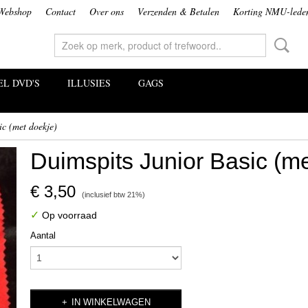
Webshop
Contact
Over ons
Verzenden & Betalen
Korting NMU-lede
L DVD'S
ILLUSIES
GAGS
ic (met doekje)
Duimspits Junior Basic (me
€ 3,50
(inclusief btw 21%)
✓
Op voorraad
Aantal
IN WINKELWAGEN