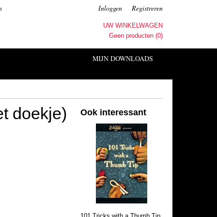
n
Inloggen
Registreren
UW WINKELWAGEN
Geen producten
(0)
MIJN DOWNLOADS
t doekje)
Ook interessant
101 Tricks with a Thumb Tip