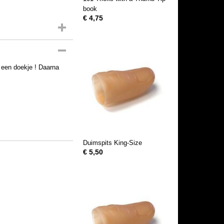
book
€ 4,75
 een doekje ! Daarna
Duimspits King-Size
€ 5,50