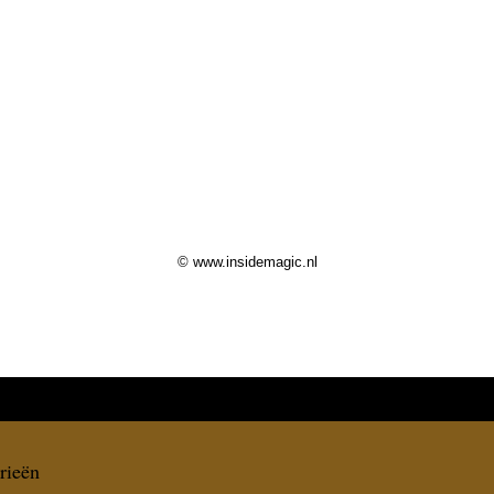
© www.insidemagic.nl
rieën