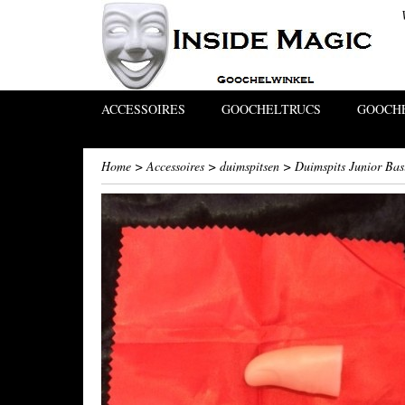
ACCESSOIRES
GOOCHELTRUCS
GOOCHE
Home
>
Accessoires
>
duimspitsen
>
Duimspits Junior Bas