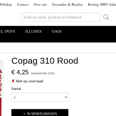
Webshop
Contact
Over ons
Verzenden & Betalen
Korting NMU-lede
L DVD'S
ILLUSIES
GAGS
Copag 310 Rood
€ 4,25
(inclusief btw 21%)
✘
Niet op voorraad
Aantal
IN WINKELWAGEN