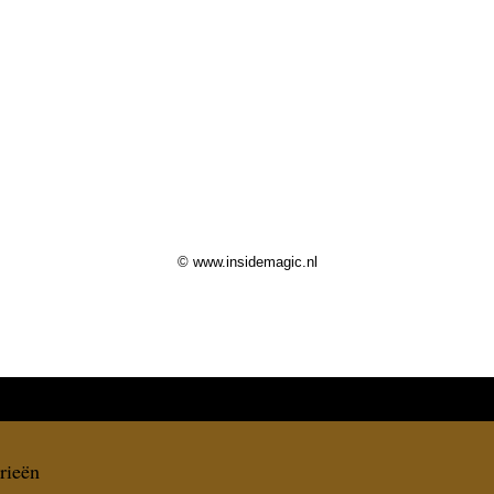
© www.insidemagic.nl
rieën