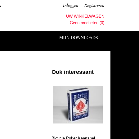
n
Inloggen
Registreren
UW WINKELWAGEN
Geen producten
(0)
MIJN DOWNLOADS
Ook interessant
Bicycle Poker Kaartspel