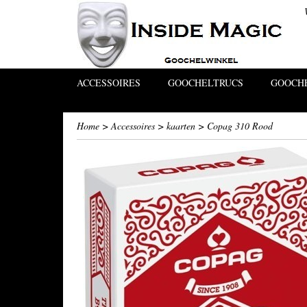
ACCESSOIRES
GOOCHELTRUCS
GOOCHE
Home
>
Accessoires
>
kaarten
>
Copag 310 Rood