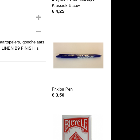
Klassiek Blauw
€ 4,25
artspelers, goochelaars
UE LINEN B9 FINISH is
Frixion Pen
€ 3,50