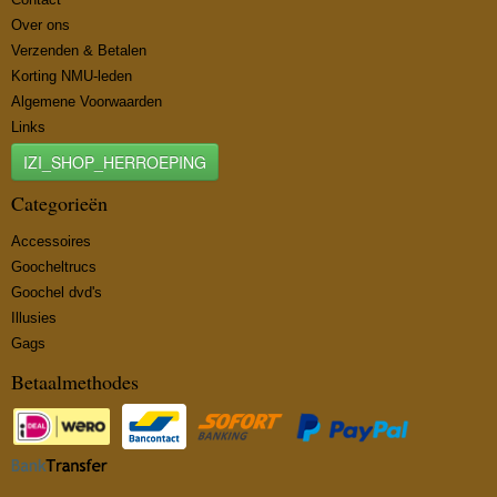
Over ons
Verzenden & Betalen
Korting NMU-leden
Algemene Voorwaarden
Links
IZI_SHOP_HERROEPING
Categorieën
Accessoires
Goocheltrucs
Goochel dvd's
Illusies
Gags
Betaalmethodes