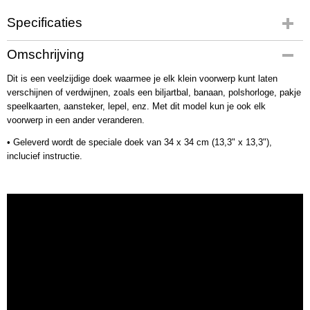
Specificaties
Productcode
Omschrijving
3783
Dit is een veelzijdige doek waarmee je elk klein voorwerp kunt laten
Bruto gewicht
verschijnen of verdwijnen, zoals een biljartbal, banaan, polshorloge, pakje
40,00 g
speelkaarten, aansteker, lepel, enz. Met dit model kun je ook elk
voorwerp in een ander veranderen.
• Geleverd wordt de speciale doek van 34 x 34 cm (13,3" x 13,3"),
inclucief instructie.