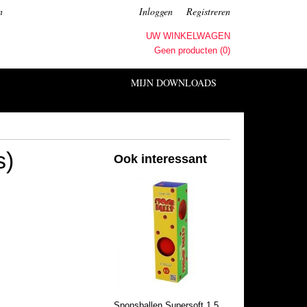
n
Inloggen
Registreren
UW WINKELWAGEN
Geen producten
(0)
MIJN DOWNLOADS
s)
Ook interessant
Sponsballen Supersoft 1.5