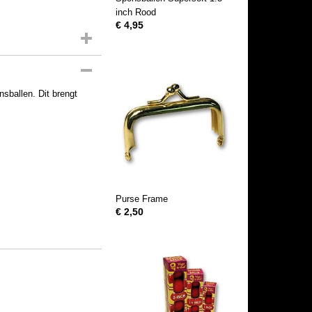
inch Rood
€ 4,95
sballen. Dit brengt
Purse Frame
€ 2,50