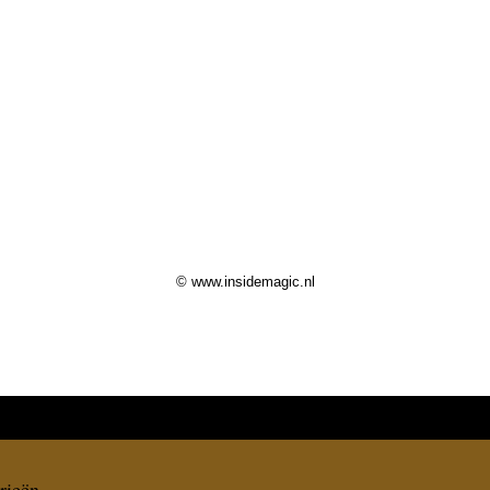
© www.insidemagic.nl
rieën