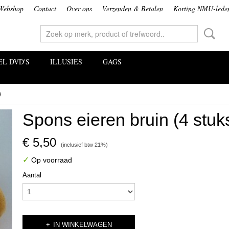
Webshop
Contact
Over ons
Verzenden & Betalen
Korting NMU-lede
L DVD'S
ILLUSIES
GAGS
)
Spons eieren bruin (4 stuk
€ 5,50
(inclusief btw 21%)
✓
Op voorraad
Aantal
IN WINKELWAGEN