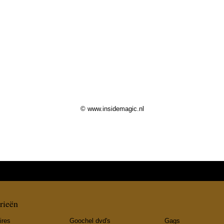
© www.insidemagic.nl
rieën
ires
Goochel dvd's
Gags