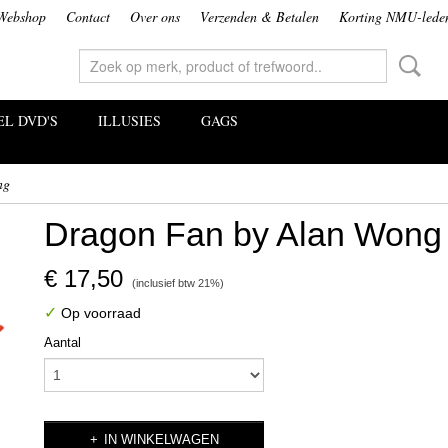
Webshop
Contact
Over ons
Verzenden & Betalen
Korting NMU-lede
L DVD'S
ILLUSIES
GAGS
ng
Dragon Fan by Alan Wong
€ 17,50
(inclusief btw 21%)
✓
Op voorraad
Aantal
IN WINKELWAGEN