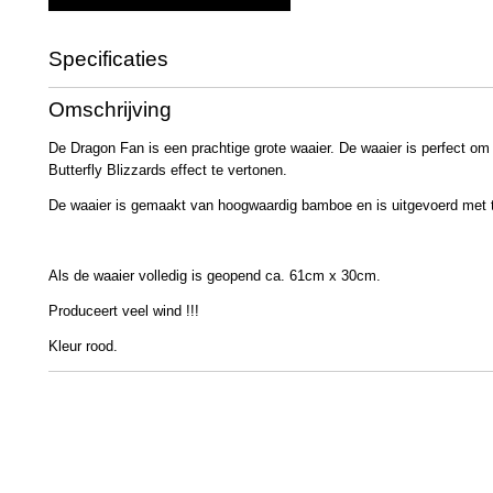
Specificaties
Productcode
2235
Omschrijving
Bruto gewicht
130,00 g
De Dragon Fan is een prachtige grote waaier. De waaier is perfect o
Butterfly Blizzards effect te vertonen.
De waaier is gemaakt van hoogwaardig bamboe en is uitgevoerd met 
Als de waaier volledig is geopend ca. 61cm x 30cm.
Produceert veel wind !!!
Kleur rood.