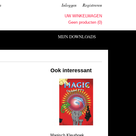
n
Inloggen
Registreren
UW WINKELWAGEN
Geen producten
(0)
MIJN DOWNLOADS
Ook interessant
Magisch Kleurboek