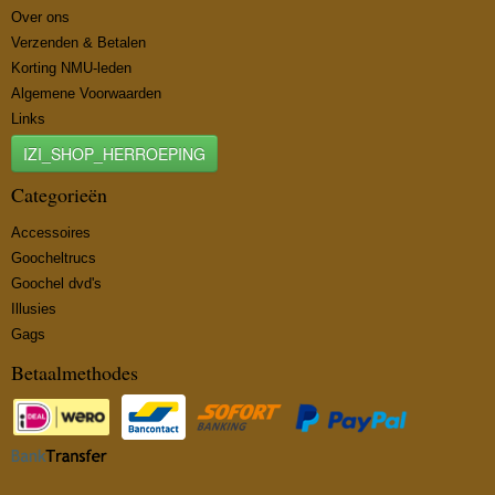
Over ons
Verzenden & Betalen
Korting NMU-leden
Algemene Voorwaarden
Links
IZI_SHOP_HERROEPING
Categorieën
Accessoires
Goocheltrucs
Goochel dvd's
Illusies
Gags
Betaalmethodes