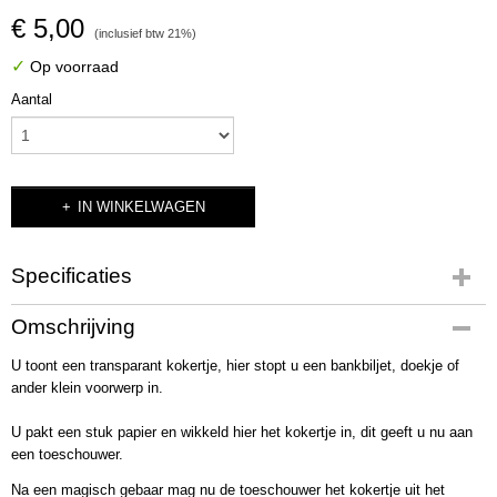
€ 5,00
(inclusief btw 21%)
✓
Op voorraad
Aantal
IN WINKELWAGEN
Specificaties
Productcode
Omschrijving
2339
U toont een transparant kokertje, hier stopt u een bankbiljet, doekje of
Bruto gewicht
ander klein voorwerp in.
25,00 g
U pakt een stuk papier en wikkeld hier het kokertje in, dit geeft u nu aan
een toeschouwer.
Na een magisch gebaar mag nu de toeschouwer het kokertje uit het