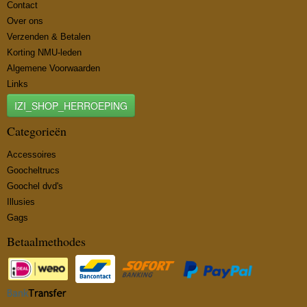
Contact
Over ons
Verzenden & Betalen
Korting NMU-leden
Algemene Voorwaarden
Links
IZI_SHOP_HERROEPING
Categorieën
Accessoires
Goocheltrucs
Goochel dvd's
Illusies
Gags
Betaalmethodes