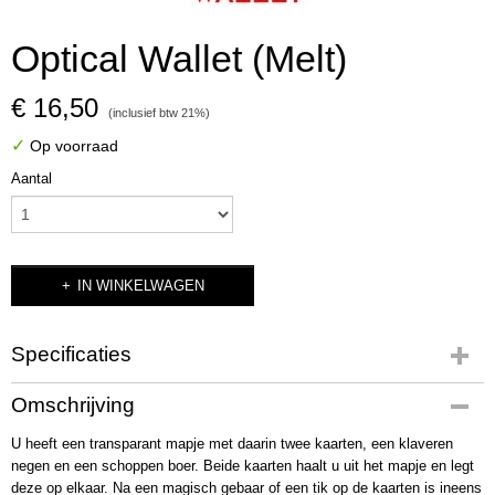
Optical Wallet (Melt)
€ 16,50
(inclusief btw 21%)
✓
Op voorraad
Aantal
IN WINKELWAGEN
Specificaties
Productcode
Omschrijving
2613
U heeft een transparant mapje met daarin twee kaarten, een klaveren
Bruto gewicht
negen en een schoppen boer. Beide kaarten haalt u uit het mapje en legt
45,00 g
deze op elkaar. Na een magisch gebaar of een tik op de kaarten is ineens