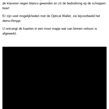
de klaveren negen blanco geworden en zit de bedrukking op de schoppen
boer!
Er zijn veel mogelijkheden met de Optical Wallet, zie bijvoorbeeld het
demo-filmpje.
U ontvangt de kaarten in een mooi mapje wat van binnen velours is
afgewerkt.