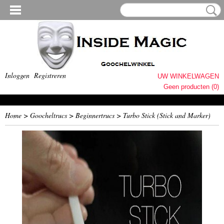
Inloggen
Registreren
UW WINKELWAGEN
Geen producten
(0)
Home
>
Goocheltrucs
>
Beginnertrucs
>
Turbo Stick (Stick and Marker)