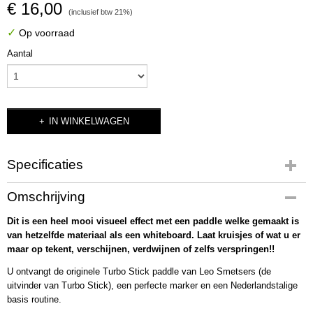
€ 16,00
(inclusief btw 21%)
✓
Op voorraad
Aantal
IN WINKELWAGEN
Specificaties
Productcode
Omschrijving
3690
Dit is een heel mooi visueel effect met een paddle welke gemaakt is
Bruto gewicht
van hetzelfde materiaal als een whiteboard. Laat kruisjes of wat u er
28,00 g
maar op tekent, verschijnen, verdwijnen of zelfs verspringen!!
U ontvangt de originele Turbo Stick paddle van Leo Smetsers (de
uitvinder van Turbo Stick), een perfecte marker en een Nederlandstalige
basis routine.