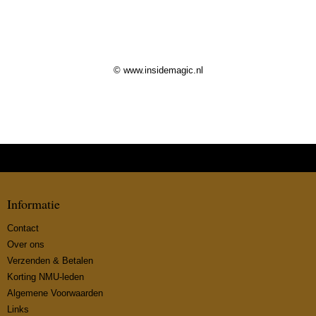
© www.insidemagic.nl
Informatie
Contact
Over ons
Verzenden & Betalen
Korting NMU-leden
Algemene Voorwaarden
Links