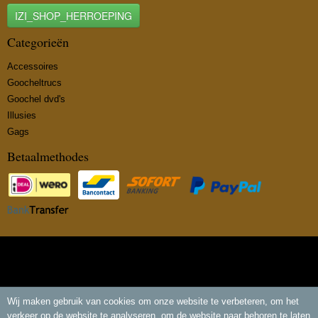
IZI_SHOP_HERROEPING
Categorieën
Accessoires
Goocheltrucs
Goochel dvd's
Illusies
Gags
Betaalmethodes
© 2026 www.insidemagic.nl - Powered by Shoppagina.nl
Wij maken gebruik van cookies om onze website te verbeteren, om het
verkeer op de website te analyseren, om de website naar behoren te laten