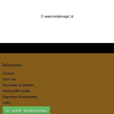
© www.insidemagic.nl
Informatie
Contact
Over ons
Verzenden & Betalen
Korting NMU-leden
Algemene Voorwaarden
Links
IZI_SHOP_HERROEPING