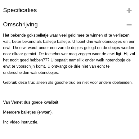
Specificaties
Productcode
Omschrijving
2239
Het bekende gokspelletje waar veel geld mee te winnen of te verliezen
Bruto gewicht
valt, beter bekend als balletje balletje. U toont drie walnotendopjes en een
20,00 g
erwt. De erwt wordt onder een van de dopjes gelegd en de dopjes worden
door elkaar gemixt. De toeschouwer mag zeggen waar de erwt ligt. Hij zal
het nooit goed hebben??? U bepaalt namelijk onder welk notendopje de
erwt te voorschijn komt. U ontvangt de drie niet van echt te
onderscheiden walnotendopjes.
Gebruik deze truc alleen als goocheltruc en niet voor andere doeleinden.
Van Vernet dus goede kwaliteit.
Meerdere balletjes (erwten).
Inc video instructie.