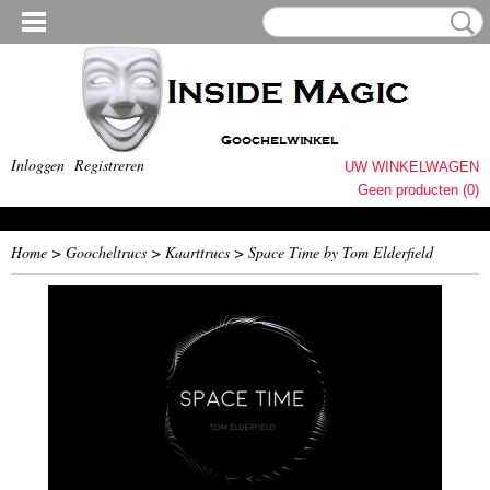
Inloggen
Registreren
UW WINKELWAGEN
Geen producten
(0)
Home
>
Goocheltrucs
>
Kaarttrucs
>
Space Time by Tom Elderfield