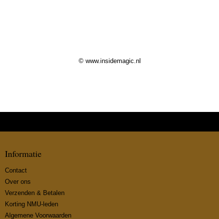
© www.insidemagic.nl
Informatie
Contact
Over ons
Verzenden & Betalen
Korting NMU-leden
Algemene Voorwaarden