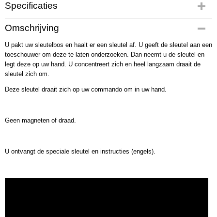
Specificaties
Productcode
Omschrijving
2212
U pakt uw sleutelbos en haalt er een sleutel af. U geeft de sleutel aan een
Bruto gewicht
toeschouwer om deze te laten onderzoeken. Dan neemt u de sleutel en
36,00 g
legt deze op uw hand. U concentreert zich en heel langzaam draait de
sleutel zich om.
Deze sleutel draait zich op uw commando om in uw hand.
Geen magneten of draad.
U ontvangt de speciale sleutel en instructies (engels).