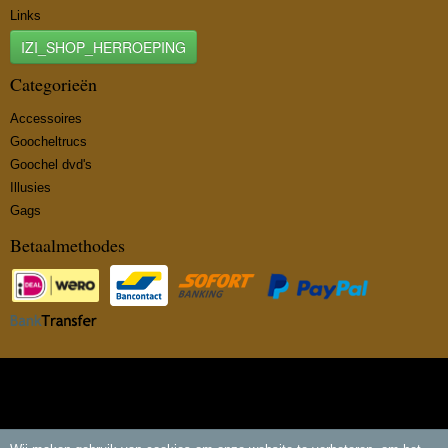
Links
IZI_SHOP_HERROEPING
Categorieën
Accessoires
Goocheltrucs
Goochel dvd's
Illusies
Gags
Betaalmethodes
© 2026 www.insidemagic.nl - Powered by Shoppagina.nl