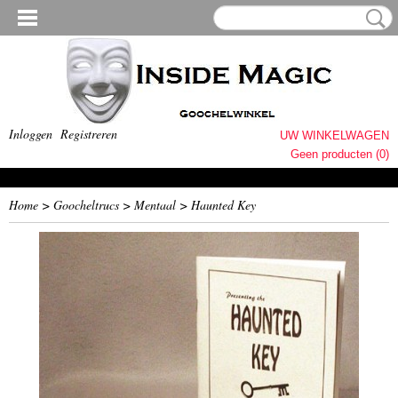
Inloggen
Registreren
UW WINKELWAGEN
Geen producten
(0)
Home
>
Goocheltrucs
>
Mentaal
>
Haunted Key