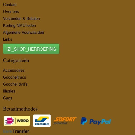
Contact
Over ons
Verzenden & Betalen
Korting NMU-leden
Algemene Voorwaarden
Links
IZI_SHOP_HERROEPING
Categorieën
Accessoires
Goocheltrucs
Goochel dvd's
Illusies
Gags
Betaalmethodes