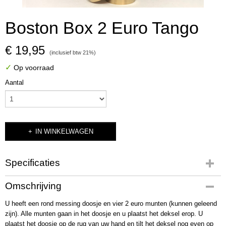
Boston Box 2 Euro Tango
€ 19,95
(inclusief btw 21%)
✓
Op voorraad
Aantal
IN WINKELWAGEN
Specificaties
Productcode
Omschrijving
2248
U heeft een rond messing doosje en vier 2 euro munten (kunnen geleend
Bruto gewicht
zijn). Alle munten gaan in het doosje en u plaatst het deksel erop. U
80,00 g
plaatst het doosje op de rug van uw hand en tilt het deksel nog even op