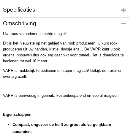
Specificaties
Productcode
Omschrijving
2222
Uw trucs veranderen in echte magie!
Bruto gewicht
625,00 g
Dit is het nieuwste op het gebied van rook produceren. U kunt rook
produceren uit uw handen, kistje, doosje enz... De VAPR kunt u ook
ergens inbouwen dus ook erg geschikt voor toneel. Het is draadloos te
bedienen tot wel 16 meter.
VAPR is makkelijk te bedienen en super magisch! Bekijk de trailer en
overtuig uzelf.
VAPR is eenvoudig in gebruik, kostenbesparend en vooral magisch.
Eigenschappen
Compact, ongeveer de helft zo groot als vergelijkbare
apparaten.