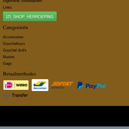
Algemene Voorwaarden
Links
IZI_SHOP_HERROEPING
Categorieën
Accessoires
Goocheltrucs
Goochel dvd's
Illusies
Gags
Betaalmethodes
© 2026 www.insidemagic.nl - Powered by Shoppagina.nl