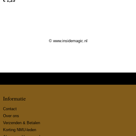
€ 1,25
© www.insidemagic.nl
Informatie
Contact
Over ons
Verzenden & Betalen
Korting NMU-leden