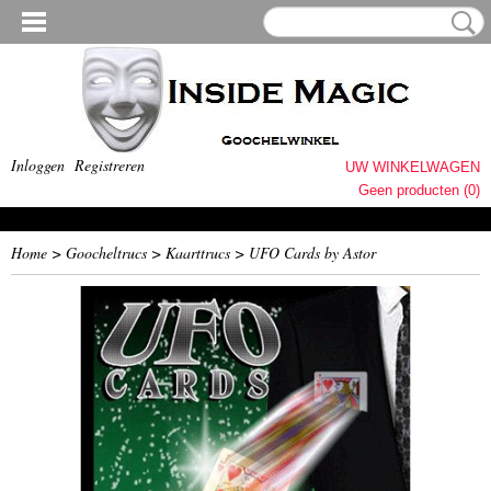
Inloggen
Registreren
UW WINKELWAGEN
Geen producten
(0)
Home
>
Goocheltrucs
>
Kaarttrucs
>
UFO Cards by Astor