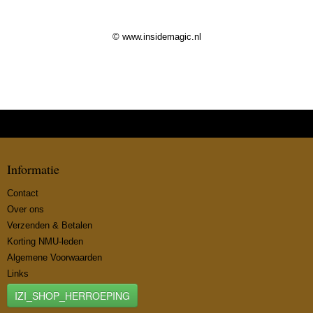
© www.insidemagic.nl
Informatie
Contact
Over ons
Verzenden & Betalen
Korting NMU-leden
Algemene Voorwaarden
Links
IZI_SHOP_HERROEPING