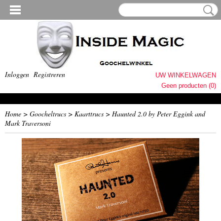
Inloggen
Registreren
UW WINKELWAGEN
Geen producten
(0)
Home
>
Goocheltrucs
>
Kaarttrucs
>
Haunted 2.0 by Peter Eggink and
Mark Traversoni