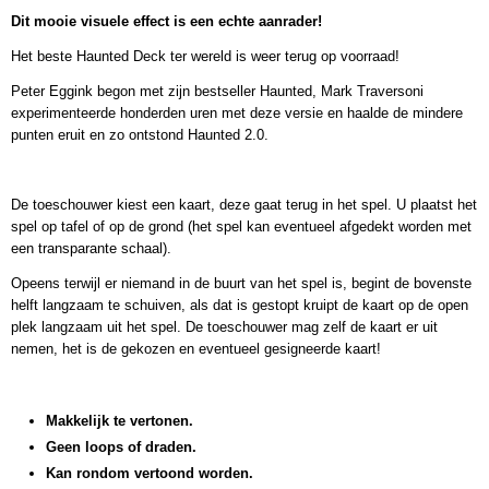
Dit mooie visuele effect is een echte aanrader!
Bruto gewicht
21,00 g
Het beste Haunted Deck ter wereld is weer terug op voorraad!
Peter Eggink begon met zijn bestseller Haunted, Mark Traversoni
experimenteerde honderden uren met deze versie en haalde de mindere
punten eruit en zo ontstond Haunted 2.0.
De toeschouwer kiest een kaart, deze gaat terug in het spel. U plaatst het
spel op tafel of op de grond (het spel kan eventueel afgedekt worden met
een transparante schaal).
Opeens terwijl er niemand in de buurt van het spel is, begint de bovenste
helft langzaam te schuiven, als dat is gestopt kruipt de kaart op de open
plek langzaam uit het spel. De toeschouwer mag zelf de kaart er uit
nemen, het is de gekozen en eventueel gesigneerde kaart!
Makkelijk te vertonen.
Geen loops of draden.
Kan rondom vertoond worden.