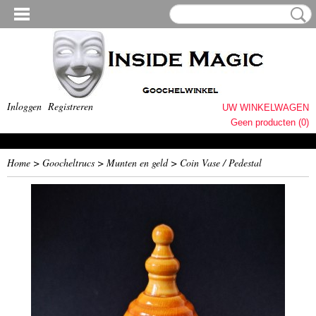
Inloggen
Registreren
UW WINKELWAGEN
Geen producten
(0)
Home
>
Goocheltrucs
>
Munten en geld
>
Coin Vase / Pedestal