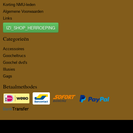
Korting NMU-leden
Algemene Voorwaarden
Links
IZI_SHOP_HERROEPING
Categorieën
Accessoires
Goocheltrucs
Goochel dvd's
Illusies
Gags
Betaalmethodes
© 2026 www.insidemagic.nl - Powered by Shoppagina.nl