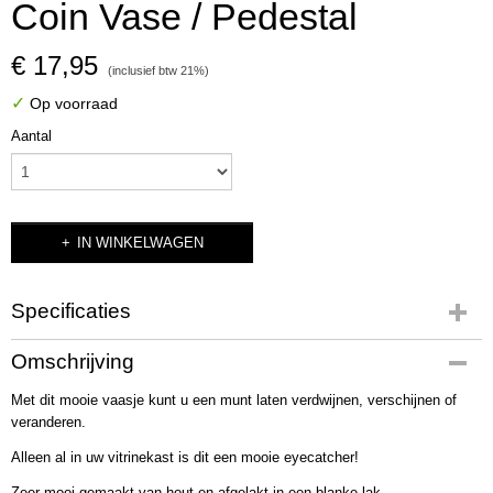
Coin Vase / Pedestal
€ 17,95
(inclusief btw 21%)
✓
Op voorraad
Aantal
IN WINKELWAGEN
Specificaties
Productcode
Omschrijving
3718
Met dit mooie vaasje kunt u een munt laten verdwijnen, verschijnen of
Bruto gewicht
veranderen.
90,00 g
Alleen al in uw vitrinekast is dit een mooie eyecatcher!
Zeer mooi gemaakt van hout en afgelakt in een blanke lak.